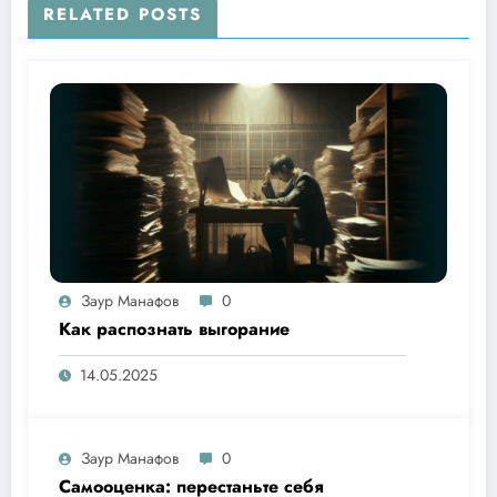
RELATED POSTS
Заур Манафов
0
Как распознать выгорание
14.05.2025
Заур Манафов
0
Самооценка: перестаньте себя