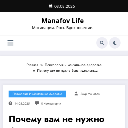
Перейти
08.08.2026
к
содержимому
Manafov Life
Мотивация. Рост. Вдохновение.
Главная
Психология и ментальное здоровье
Почему вам не нужно быть идеальным
Психология И Ментальное Здоровье
Заур Манафов
14.05.2025
0 Комментарии
Почему вам не нужно