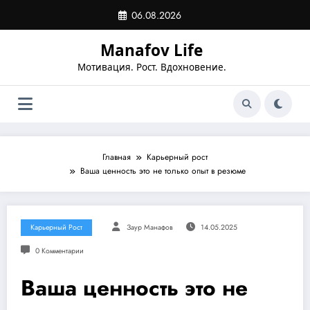
Перейти
06.08.2026
к
содержимому
Manafov Life
Мотивация. Рост. Вдохновение.
Главная
Карьерный рост
Ваша ценность это не только опыт в резюме
Карьерный Рост
Заур Манафов
14.05.2025
0 Комментарии
Ваша ценность это не